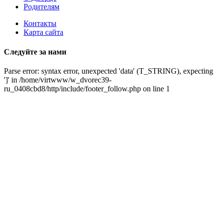
Родителям
Контакты
Карта сайта
Следуйте за нами
Parse error: syntax error, unexpected 'data' (T_STRING), expecting
']' in /home/virtwww/w_dvorec39-
ru_0408cbd8/http/include/footer_follow.php on line 1