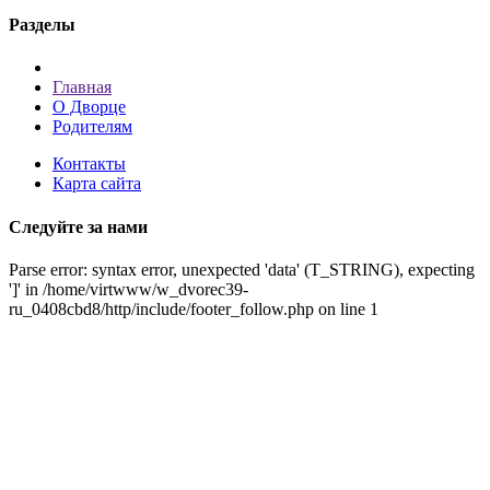
Разделы
Главная
О Дворце
Родителям
Контакты
Карта сайта
Следуйте за нами
Parse error: syntax error, unexpected 'data' (T_STRING), expecting
']' in /home/virtwww/w_dvorec39-
ru_0408cbd8/http/include/footer_follow.php on line 1