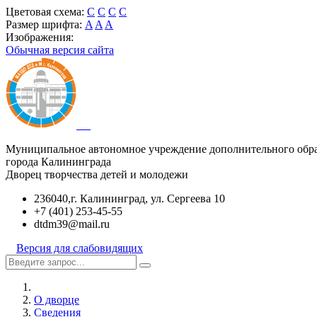
Цветовая схема:
C
C
C
C
Размер шрифта:
A
A
A
Изображения:
Обычная версия сайта
Муниципальное автономное учреждение дополнительного обр
города Калининграда
Дворец творчества детей и молодежи
236040,г. Калининград, ул. Сергеева 10
+7 (401) 253-45-55
dtdm39@mail.ru
Версия для слабовидящих
О дворце
Сведения