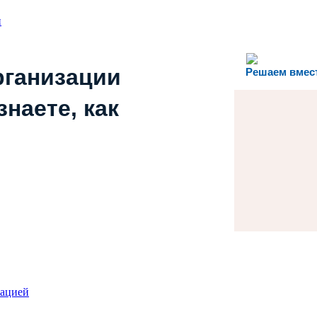
и
рганизации
Решаем вмес
наете, как
зацией