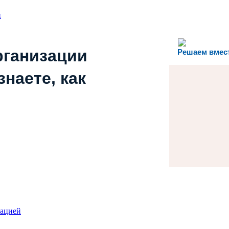
и
рганизации
Решаем вмес
наете, как
зацией