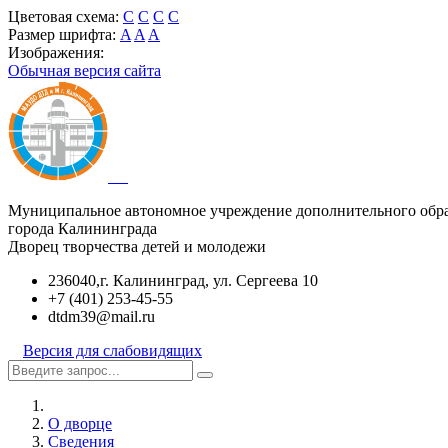
Цветовая схема:
C
C
C
C
Размер шрифта:
A
A
A
Изображения:
Обычная версия сайта
Муниципальное автономное учреждение дополнительного обр
города Калининграда
Дворец творчества детей и молодежи
236040,г. Калининград, ул. Сергеева 10
+7 (401) 253-45-55
dtdm39@mail.ru
Версия для слабовидящих
О дворце
Сведения