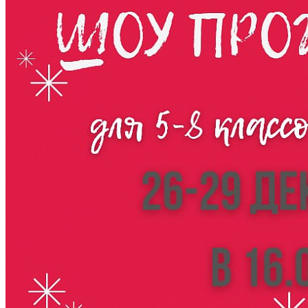
След. новость
Пред. новость
Наши контакты
236040,г. Калининград, ул. Сергеева 10
+7 (401) 253-45-55
dtdm39@mail.ru
Приказ
Разделы
Главная
О Дворце
Родителям
Контакты
Карта сайта
Следуйте за нами