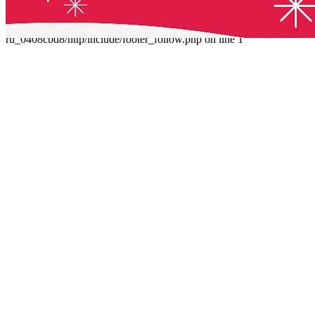
Parse error: syntax error, unexpected 'data' (T_STRING), expecting
']' in /home/virtwww/w_dvorec39-
ru_0408cbd8/http/include/footer_follow.php on line 1