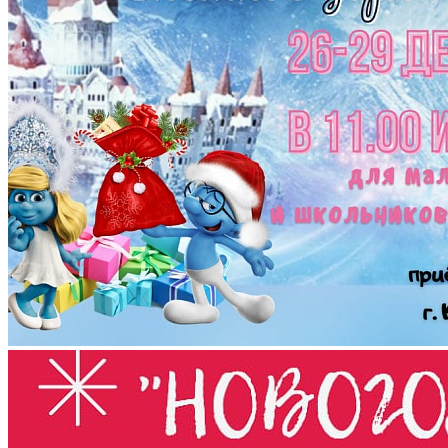
Дед Мороз и Снегурочка приглашают учащихся
школ города на новогодние праздники
с 26 по
29 декабря
в городской Дворец творчества
детей и молодёжи (ул. Сергеева,10).
- для 1-4 класса в новогодняя сказка " Как
Смурфосила Снежное царство растопила"
- для 5-8 классов " Новогодняя шоу программа"
с дискотекой.
Цена билета: 300 рублей
Коллективные заявки и дополнительная
информация по телефону: 89117781232 –
Дегтярева Светлана Викторовна