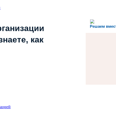
и
рганизации
Решаем вмес
наете, как
зацией