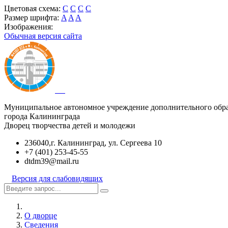
Цветовая схема:
C
C
C
C
Размер шрифта:
A
A
A
Изображения:
Обычная версия сайта
Муниципальное автономное учреждение дополнительного обр
города Калининграда
Дворец творчества детей и молодежи
236040,г. Калининград, ул. Сергеева 10
+7 (401) 253-45-55
dtdm39@mail.ru
Версия для слабовидящих
О дворце
Сведения