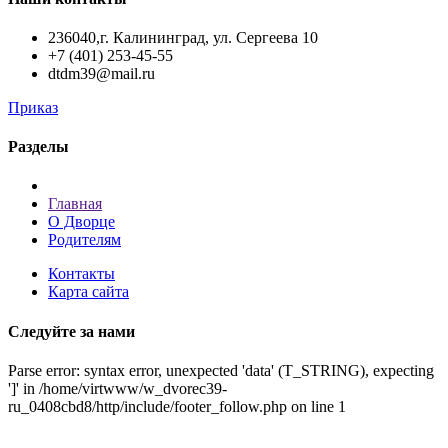
236040,г. Калининград, ул. Сергеева 10
+7 (401) 253-45-55
dtdm39@mail.ru
Приказ
Разделы
Главная
О Дворце
Родителям
Контакты
Карта сайта
Следуйте за нами
Parse error: syntax error, unexpected 'data' (T_STRING), expecting
']' in /home/virtwww/w_dvorec39-
ru_0408cbd8/http/include/footer_follow.php on line 1